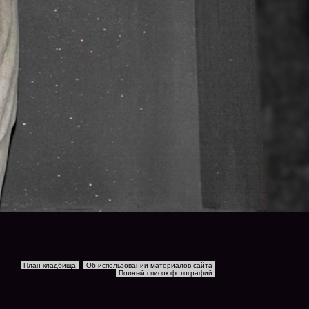
План кладбища
Об использовании материалов сайта
Полный список фотографий