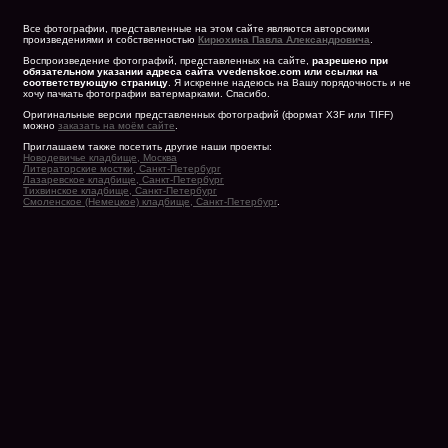
Все фотографии, представленные на этом сайте являются авторскими
произведениями и собственностью
Кирюхина Павла Александровича
.
Воспроизведение фотографий, представленных на сайте,
разрешено при
обязательном указании адреса сайта vvedenskoe.com или ссылки на
соответствующую страницу
. Я искренне надеюсь на Вашу порядочность и не
хочу пачкать фотографии ватермарками. Спасибо.
Оригинальные версии представленных фотографий (формат X3F или TIFF)
можно
заказать на моём сайте
.
Приглашаем также посетить другие наши проекты:
Новодевичье кладбище, Москва
Литераторские мостки, Санкт-Петербург
Лазаревское кладбище, Санкт-Петербург
Тихвинское кладбище, Санкт-Петербург
Смоленское (Немецкое) кладбище, Санкт-Петербург
.