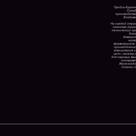
Прейсъ-Курант
Склад
производства
Владими
На каждой стран
качества (пра
технических пр
блок
Измерит
коте
формовщиков, 
принадлежност
взвешивания и
цепи, канаты 
для паровых маш
инструме
Железнодор
Станки п