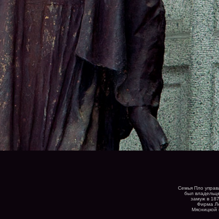
Семья Пло управ
был владельц
замуж в 18
Фирма Ле
Мясницкой 