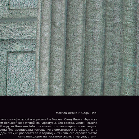
Могила Леона и Софи Пло.
ляла мануфактурой и торговлей в Москве. Отец Леона, Франсуа
ем большой шерстяной мануфактуры. Его сестра, Хелен, вышла
70 году за Вильяма Габю, знаменитого швейцарского часовщика.
она Пло арендовала помещения в ермаковских богадельнях на
(дом №17) и разбогатела в период интенсивного строительства
железных дорог на поставках железа, чугуна, стали.